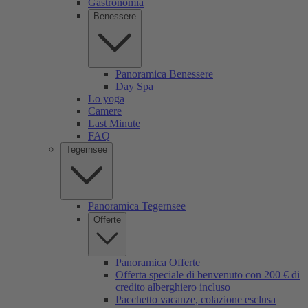
Gastronomia
Benessere
Panoramica Benessere
Day Spa
Lo yoga
Camere
Last Minute
FAQ
Tegernsee
Panoramica Tegernsee
Offerte
Panoramica Offerte
Offerta speciale di benvenuto con 200 € di
credito alberghiero incluso
Pacchetto vacanze, colazione esclusa