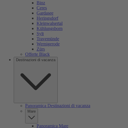
Binz
Ceres
Gardasee
Heringsdorf
Kleinwalsertal
Kühlungsborn
Sylt
Travemünde
Wernigerode
Zürs
Offerte Black
Destinazioni di vacanza
Panoramica Destinazioni di vacanza
Mare
Panoramica Mare