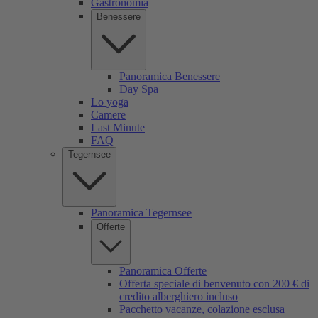
Gastronomia
Benessere
Panoramica Benessere
Day Spa
Lo yoga
Camere
Last Minute
FAQ
Tegernsee
Panoramica Tegernsee
Offerte
Panoramica Offerte
Offerta speciale di benvenuto con 200 € di
credito alberghiero incluso
Pacchetto vacanze, colazione esclusa