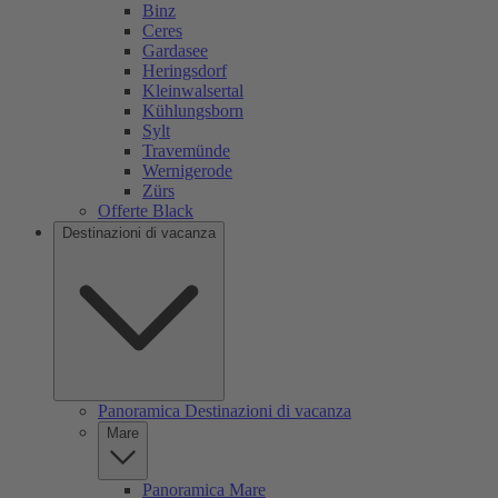
Binz
Ceres
Gardasee
Heringsdorf
Kleinwalsertal
Kühlungsborn
Sylt
Travemünde
Wernigerode
Zürs
Offerte Black
Destinazioni di vacanza
Panoramica Destinazioni di vacanza
Mare
Panoramica Mare