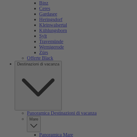
Binz
Ceres
Gardasee
Heringsdorf
Kleinwalsertal
Kühlungsborn
Sylt
Travemünde
Wernigerode
Zürs
Offerte Black
Destinazioni di vacanza
Panoramica Destinazioni di vacanza
Mare
Panoramica Mare