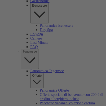
Gastronomia
Benessere
Panoramica Benessere
Day Spa
Lo yoga
Camere
Last Minute
FAQ
Tegernsee
Panoramica Tegernsee
Offerte
Panoramica Offerte
Offerta speciale di benvenuto con 200 € di
credito alberghiero incluso
Pacchetto vacanze, colazione esclusa