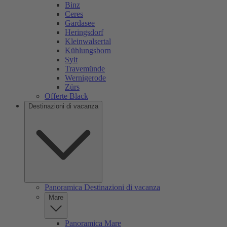
Binz
Ceres
Gardasee
Heringsdorf
Kleinwalsertal
Kühlungsborn
Sylt
Travemünde
Wernigerode
Zürs
Offerte Black
Destinazioni di vacanza
Panoramica Destinazioni di vacanza
Mare
Panoramica Mare