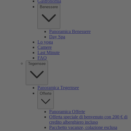
Gastronomia
Benessere
Panoramica Benessere
Day Spa
Lo yoga
Camere
Last Minute
FAQ
Tegernsee
Panoramica Tegernsee
Offerte
Panoramica Offerte
Offerta speciale di benvenuto con 200 € di
credito alberghiero incluso
Pacchetto vacanze, colazione esclusa