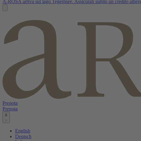
A-ROSA arriva sul lago Tegernsee. Assicurati subito un credito albergh
Prenota
Prenota
it
English
Deutsch