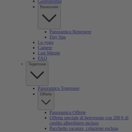
Gastronomia
Benessere
Panoramica Benessere
Day Spa
Lo yoga
Camere
Last Minute
FAQ
Tegernsee
Panoramica Tegernsee
Offerte
Panoramica Offerte
Offerta speciale di benvenuto con 200 € di
credito alberghiero incluso
Pacchetto vacanze, colazione esclusa