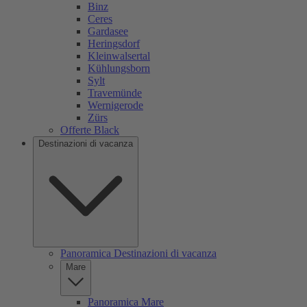
Binz
Ceres
Gardasee
Heringsdorf
Kleinwalsertal
Kühlungsborn
Sylt
Travemünde
Wernigerode
Zürs
Offerte Black
Destinazioni di vacanza
Panoramica Destinazioni di vacanza
Mare
Panoramica Mare