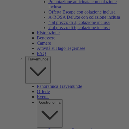
Prenotazione anticipata con colazione
inclusa
Offerta Escape con colazione inclusa
A-ROSA Deluxe con colazione inclusa
4 al prezzo di 3, colazione inclusa
7 al prezzo di 6, colazione inclusa
Ristorazione
Benessere
Camere
Attività sul lago Tegernsee
FAQ
Travemünde
Panoramica Travemünde
Offerte
Events
Gastronomia