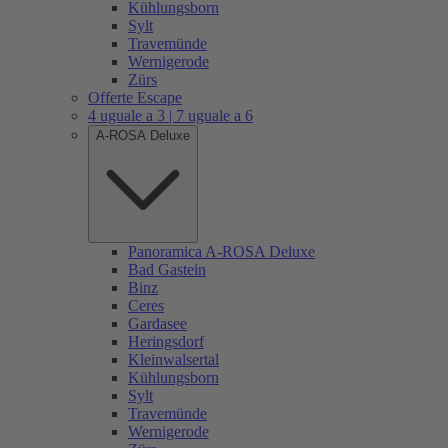
Kühlungsborn
Sylt
Travemünde
Wernigerode
Zürs
Offerte Escape
4 uguale a 3 | 7 uguale a 6
A-ROSA Deluxe
Panoramica A-ROSA Deluxe
Bad Gastein
Binz
Ceres
Gardasee
Heringsdorf
Kleinwalsertal
Kühlungsborn
Sylt
Travemünde
Wernigerode