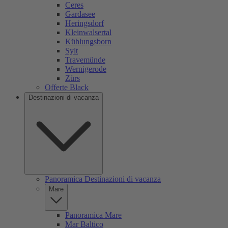
Ceres
Gardasee
Heringsdorf
Kleinwalsertal
Kühlungsborn
Sylt
Travemünde
Wernigerode
Zürs
Offerte Black
Destinazioni di vacanza
Panoramica Destinazioni di vacanza
Mare
Panoramica Mare
Mar Baltico