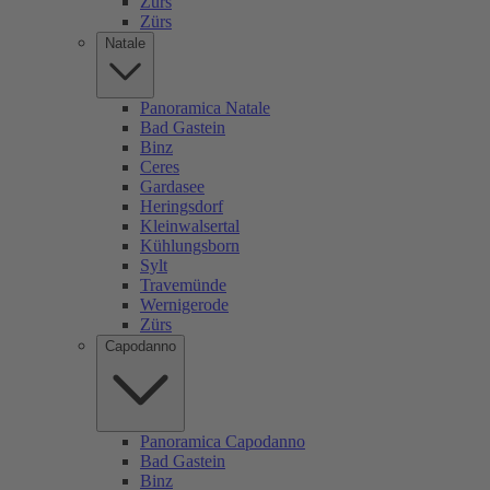
Zürs
Zürs
Natale
Panoramica Natale
Bad Gastein
Binz
Ceres
Gardasee
Heringsdorf
Kleinwalsertal
Kühlungsborn
Sylt
Travemünde
Wernigerode
Zürs
Capodanno
Panoramica Capodanno
Bad Gastein
Binz