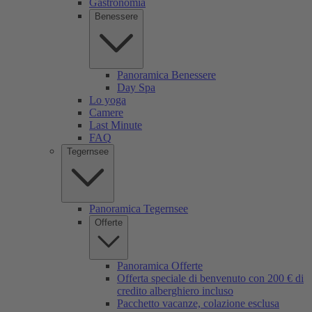
Gastronomia
Benessere
Panoramica Benessere
Day Spa
Lo yoga
Camere
Last Minute
FAQ
Tegernsee
Panoramica Tegernsee
Offerte
Panoramica Offerte
Offerta speciale di benvenuto con 200 € di
credito alberghiero incluso
Pacchetto vacanze, colazione esclusa