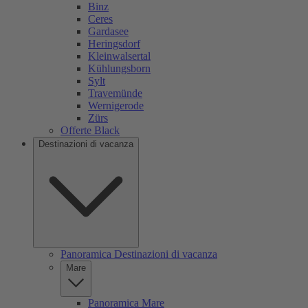
Binz
Ceres
Gardasee
Heringsdorf
Kleinwalsertal
Kühlungsborn
Sylt
Travemünde
Wernigerode
Zürs
Offerte Black
Destinazioni di vacanza
Panoramica Destinazioni di vacanza
Mare
Panoramica Mare