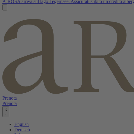
A-ROSA arriva sul lago Tegernsee. Assicurati subito un credito albergh
Prenota
Prenota
it
English
Deutsch