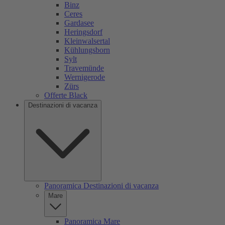
Binz
Ceres
Gardasee
Heringsdorf
Kleinwalsertal
Kühlungsborn
Sylt
Travemünde
Wernigerode
Zürs
Offerte Black
Destinazioni di vacanza
Panoramica Destinazioni di vacanza
Mare
Panoramica Mare