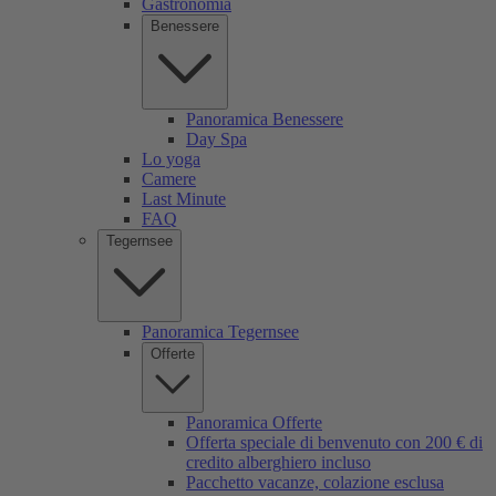
Gastronomia
Benessere
Panoramica Benessere
Day Spa
Lo yoga
Camere
Last Minute
FAQ
Tegernsee
Panoramica Tegernsee
Offerte
Panoramica Offerte
Offerta speciale di benvenuto con 200 € di
credito alberghiero incluso
Pacchetto vacanze, colazione esclusa