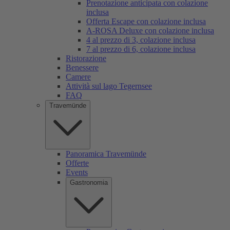
Prenotazione anticipata con colazione
inclusa
Offerta Escape con colazione inclusa
A-ROSA Deluxe con colazione inclusa
4 al prezzo di 3, colazione inclusa
7 al prezzo di 6, colazione inclusa
Ristorazione
Benessere
Camere
Attività sul lago Tegernsee
FAQ
Travemünde
Panoramica Travemünde
Offerte
Events
Gastronomia