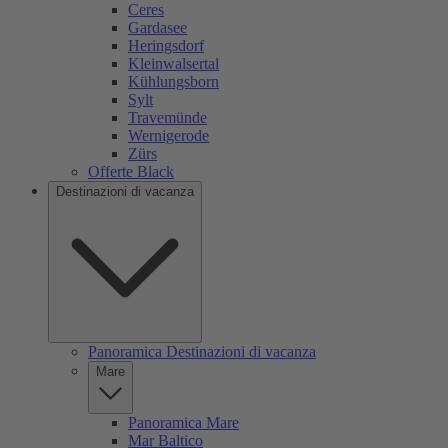
Ceres
Gardasee
Heringsdorf
Kleinwalsertal
Kühlungsborn
Sylt
Travemünde
Wernigerode
Zürs
Offerte Black
Destinazioni di vacanza
Panoramica Destinazioni di vacanza
Mare
Panoramica Mare
Mar Baltico