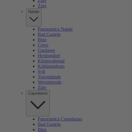
Zürs
Zürs
Natale
Panoramica Natale
Bad Gastein
Binz
Ceres
Gardasee
Heringsdorf
Kleinwalsertal
Kühlungsborn
Sylt
Travemünde
Wernigerode
Zürs
Capodanno
Panoramica Capodanno
Bad Gastein
Binz