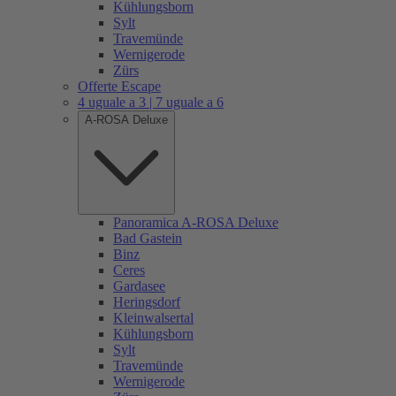
Kühlungsborn
Sylt
Travemünde
Wernigerode
Zürs
Offerte Escape
4 uguale a 3 | 7 uguale a 6
A-ROSA Deluxe
Panoramica A-ROSA Deluxe
Bad Gastein
Binz
Ceres
Gardasee
Heringsdorf
Kleinwalsertal
Kühlungsborn
Sylt
Travemünde
Wernigerode