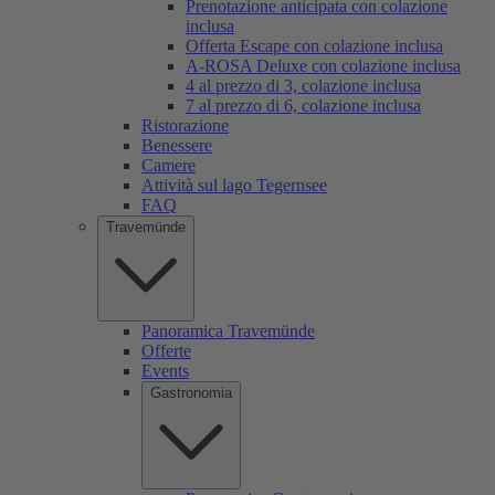
Prenotazione anticipata con colazione
inclusa
Offerta Escape con colazione inclusa
A-ROSA Deluxe con colazione inclusa
4 al prezzo di 3, colazione inclusa
7 al prezzo di 6, colazione inclusa
Ristorazione
Benessere
Camere
Attività sul lago Tegernsee
FAQ
Travemünde
Panoramica Travemünde
Offerte
Events
Gastronomia