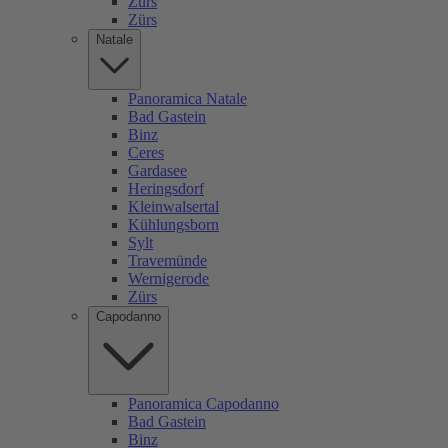
Zürs
Zürs
Natale
Panoramica Natale
Bad Gastein
Binz
Ceres
Gardasee
Heringsdorf
Kleinwalsertal
Kühlungsborn
Sylt
Travemünde
Wernigerode
Zürs
Capodanno
Panoramica Capodanno
Bad Gastein
Binz