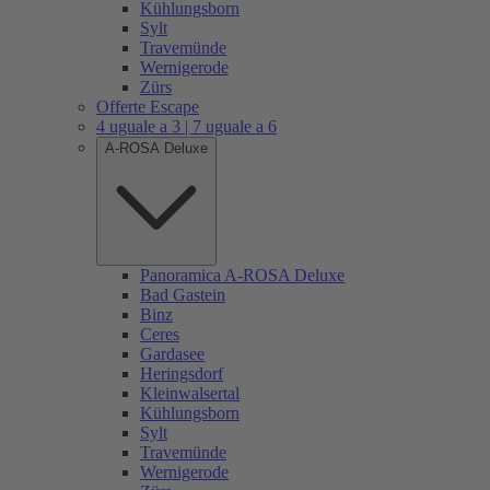
Kühlungsborn
Sylt
Travemünde
Wernigerode
Zürs
Offerte Escape
4 uguale a 3 | 7 uguale a 6
A-ROSA Deluxe
Panoramica A-ROSA Deluxe
Bad Gastein
Binz
Ceres
Gardasee
Heringsdorf
Kleinwalsertal
Kühlungsborn
Sylt
Travemünde
Wernigerode