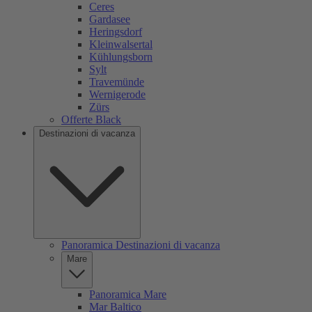
Ceres
Gardasee
Heringsdorf
Kleinwalsertal
Kühlungsborn
Sylt
Travemünde
Wernigerode
Zürs
Offerte Black
Destinazioni di vacanza
Panoramica Destinazioni di vacanza
Mare
Panoramica Mare
Mar Baltico