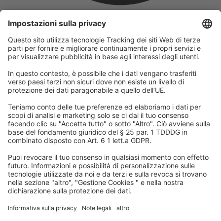
L'azienda
Facciamo parte del Gruppo REWE e della sua divisione turistica
DERTOUR Group. Questo ci rende uno dei maggiori gruppi
turistici in Europa.
© 2026
A-ROSA Hotels
Stampa
Impronta
Protezione dei dati
Termini e condizioni