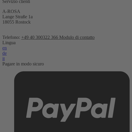
Servizio clienti
A-ROSA
Lange Straße 1a
18055 Rostock
Telefono:
+49 40 300322 366
Modulo di contatto
Lingua
en
de
it
Pagare in modo sicuro