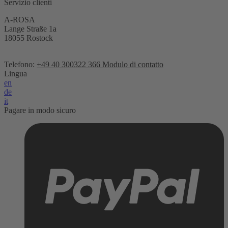
Servizio clienti
A-ROSA
Lange Straße 1a
18055 Rostock
Telefono:
+49 40 300322 366
Modulo di contatto
Lingua
en
de
it
Pagare in modo sicuro