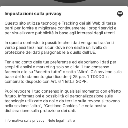
L'azienda
Facciamo parte del Gruppo REWE e della sua divisione turistica
DERTOUR Group. Questo ci rende uno dei maggiori gruppi
turistici in Europa.
© 2026
A-ROSA Hotels
Stampa
Impronta
Protezione dei dati
Termini e condizioni