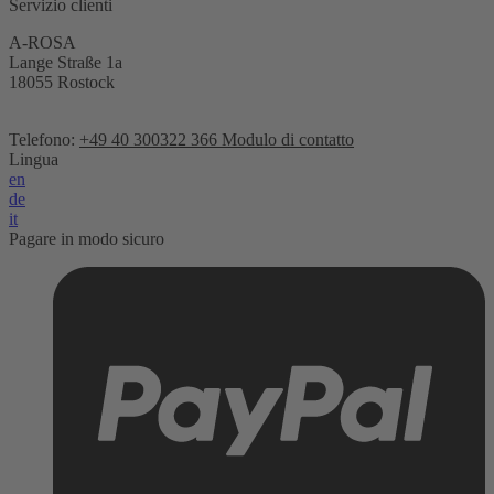
Servizio clienti
A-ROSA
Lange Straße 1a
18055 Rostock
Telefono:
+49 40 300322 366
Modulo di contatto
Lingua
en
de
it
Pagare in modo sicuro