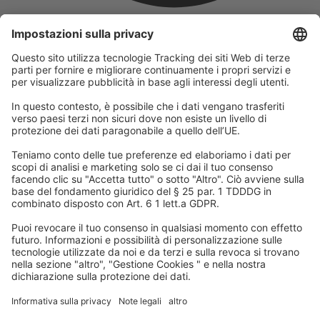
L'azienda
Facciamo parte del Gruppo REWE e della sua divisione turistica
DERTOUR Group. Questo ci rende uno dei maggiori gruppi
turistici in Europa.
© 2026
A-ROSA Hotels
Stampa
Impronta
Protezione dei dati
Termini e condizioni