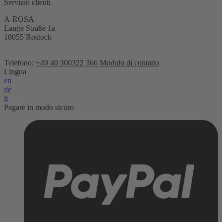
Servizio clienti
A-ROSA
Lange Straße 1a
18055 Rostock
Telefono:
+49 40 300322 366
Modulo di contatto
Lingua
en
de
it
Pagare in modo sicuro