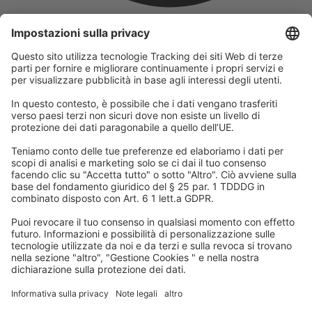
L'azienda
Facciamo parte del Gruppo REWE e della sua divisione turistica
DERTOUR Group. Questo ci rende uno dei maggiori gruppi
turistici in Europa.
© 2026
A-ROSA Hotels
Stampa
Impronta
Protezione dei dati
Termini e condizioni