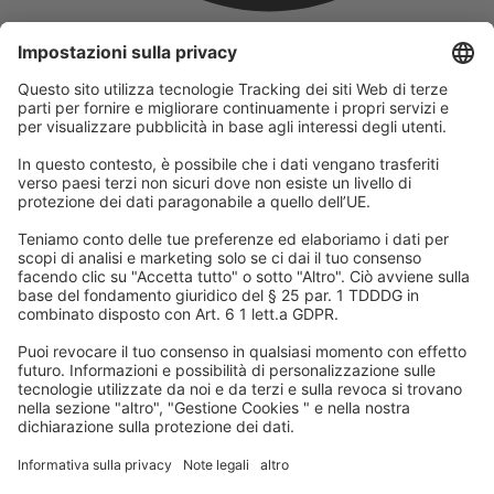
L'azienda
Facciamo parte del Gruppo REWE e della sua divisione turistica
DERTOUR Group. Questo ci rende uno dei maggiori gruppi
turistici in Europa.
© 2026
A-ROSA Hotels
Stampa
Impronta
Protezione dei dati
Termini e condizioni