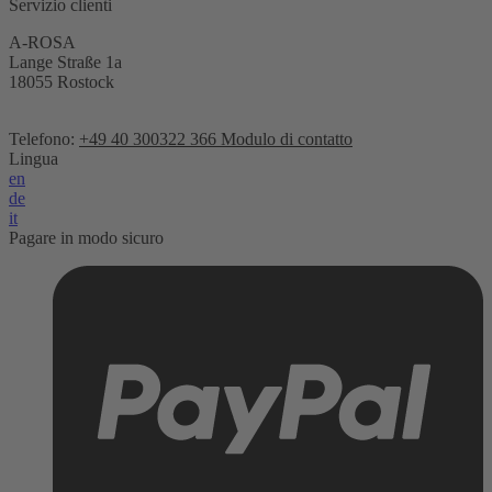
Servizio clienti
A-ROSA
Lange Straße 1a
18055 Rostock
Telefono:
+49 40 300322 366
Modulo di contatto
Lingua
en
de
it
Pagare in modo sicuro