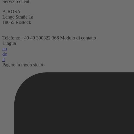
Servizio clienti
A-ROSA
Lange Straße 1a
18055 Rostock
Telefono:
+49 40 300322 366
Modulo di contatto
Lingua
en
de
it
Pagare in modo sicuro