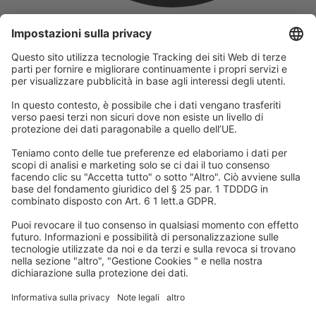
L'azienda
Facciamo parte del Gruppo REWE e della sua divisione turistica
DERTOUR Group. Questo ci rende uno dei maggiori gruppi
turistici in Europa.
© 2026
A-ROSA Hotels
Stampa
Impronta
Protezione dei dati
Termini e condizioni