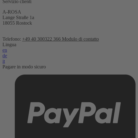
Servizio clienti
A-ROSA
Lange Straße 1a
18055 Rostock
Telefono:
+49 40 300322 366
Modulo di contatto
Lingua
en
de
it
Pagare in modo sicuro